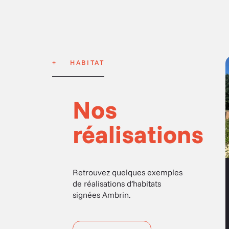
HABITAT
Nos
réalisations
Retrouvez quelques exemples
de réalisations d’habitats
EXTENSION
signées Ambrin.
 d’une
Extension à Saint-
Quentin-les-