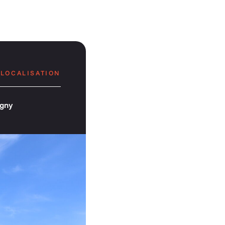
LOCALISATION
igny