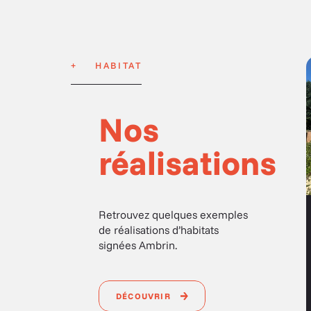
HABITAT
Nos
réalisations
Retrouvez quelques exemples
de réalisations d’habitats
EXTENSION
signées Ambrin.
 d’une
Extension à Saint-
Quentin-les-
DÉCOUVRIR
Chardonnets