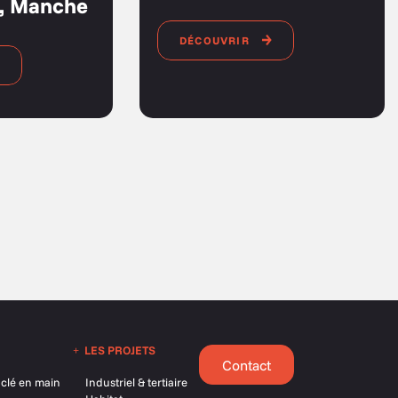
e, Manche
DÉCOUVRIR
LES PROJETS
Contact
lé en main
Industriel & tertiaire